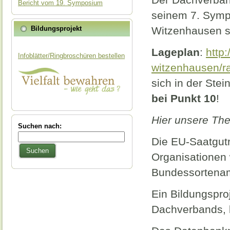
Bericht vom 19. Symposium
seinem 7. Sympo
Bildungsprojekt
Witzenhausen st
Lageplan
:
http
Infoblätter/Ringbroschüren bestellen
witzenhausen/r
sich in der Stein
bei Punkt 10
!
Hier unsere Th
Suchen nach:
Die EU-Saatgutr
Suchen
Organisationen 
Bundessortenam
Ein Bildungsproj
Dachverbands, b