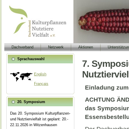
Dachverband
Netzwerk
Aktionen
Unterstützu
Sprachauswahl
7. Symposi
Nutztierviel
English
Français
Einladung zum 
ACHTUNG ÄNDE
20. Symposium
das Symposium 
Das 20. Symposium Kulturpflanzen-
Essensbestell
und Nutztiervielfalt ist geplant: 20.-
22.11.2026 in Witzenhausen
Der Dachverband 