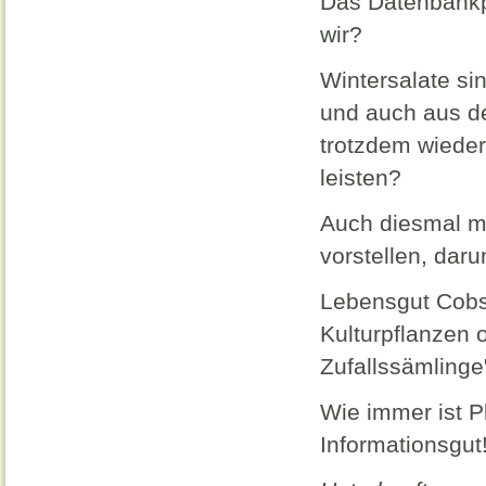
Das Datenbankpr
wir?
Wintersalate s
und auch aus d
trotzdem wiede
leisten?
Auch diesmal mö
vorstellen, dar
Lebensgut Cobst
Kulturpflanzen o
Zufallssämlinge
Wie immer ist Pl
Informationsgut