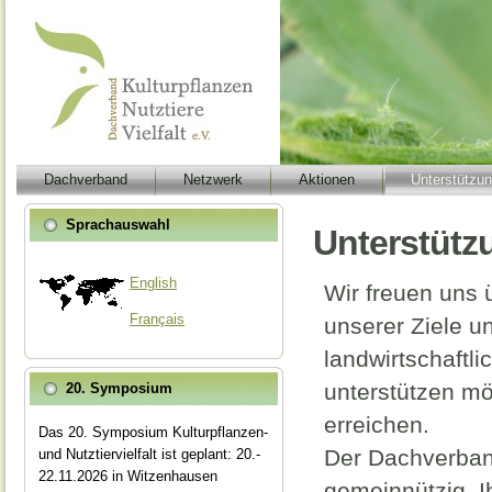
Dachverband
Netzwerk
Aktionen
Unterstützu
Sprachauswahl
Unterstützu
English
Wir freuen uns 
Français
unserer Ziele un
landwirtschaftl
unterstützen m
20. Symposium
erreichen.
Das 20. Symposium Kulturpflanzen-
Der Dachverband 
und Nutztiervielfalt ist geplant: 20.-
22.11.2026 in Witzenhausen
gemeinnützig. I