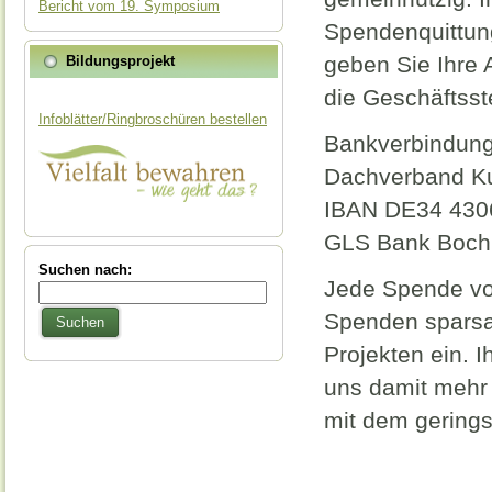
Bericht vom 19. Symposium
Spendenquittung
geben Sie Ihre 
Bildungsprojekt
die Geschäftsste
Infoblätter/Ringbroschüren bestellen
Bankverbindun
Dachverband Kult
IBAN DE34 430
GLS Bank Boc
Suchen nach:
Jede Spende von
Spenden sparsa
Suchen
Projekten ein. I
uns damit mehr 
mit dem gerings