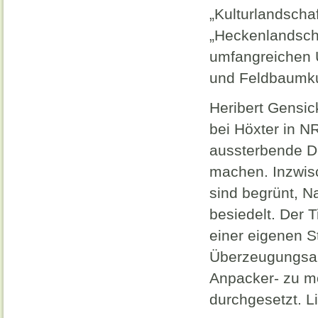
„Kulturlandscha
„Heckenlandscha
umfangreichen 
und Feldbaumku
Heribert Gensi
bei Höxter in N
aussterbende Do
machen. Inzwis
sind begrünt, Na
besiedelt. Der T
einer eigenen St
Überzeugungsar
Anpacker- zu mo
durchgesetzt. L