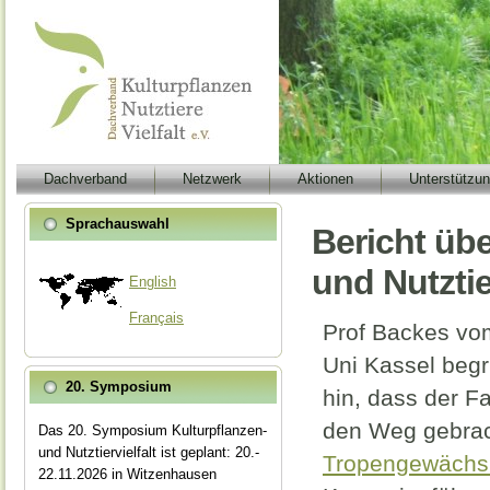
Dachverband
Netzwerk
Aktionen
Unterstützu
Sprachauswahl
Bericht üb
und Nutztie
English
Français
Prof Backes
v
Uni Kassel begr
20. Symposium
hin, dass der F
den Weg gebrach
Das 20. Symposium Kulturpflanzen-
und Nutztiervielfalt ist geplant: 20.-
Tropengewächs
22.11.2026 in Witzenhausen