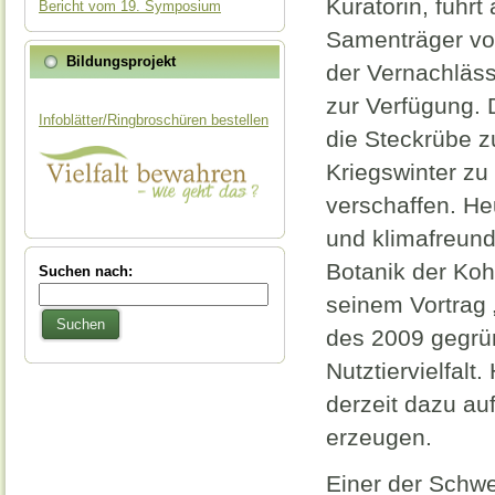
Kuratorin, führ
Bericht vom 19. Symposium
Samenträger vo
Bildungsprojekt
der Vernachläss
zur Verfügung. 
Infoblätter/Ringbroschüren bestellen
die Steckrübe 
Kriegswinter z
verschaffen. Heu
und klimafreund
Botanik der Ko
Suchen nach:
seinem Vortrag 
Suchen
des 2009 gegrü
Nutztiervielfalt.
derzeit dazu auf
erzeugen.
Einer der Schw