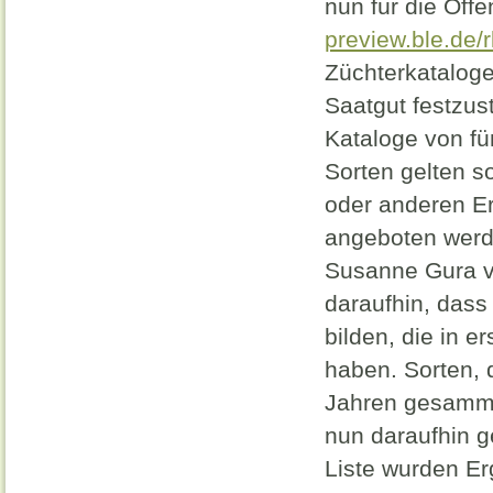
nun für die Öffe
preview.ble.de/
Züchterkataloge
Saatgut festzus
Kataloge von fün
Sorten gelten s
oder anderen Erh
angeboten werde
Susanne Gura vo
daraufhin, dass
bilden, die in 
haben. Sorten, 
Jahren gesammel
nun daraufhin g
Liste wurden E