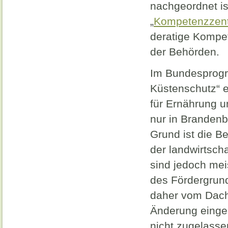
nachgeordnet is
„
Kompetenzzent
deratige Kompet
der Behörden.
Im Bundesprogr
Küstenschutz“ e
für Ernährung u
nur in Brandenb
Grund ist die 
der landwirtsch
sind jedoch mei
des Fördergrund
daher vom Dachv
Änderung einges
nicht zugelassen