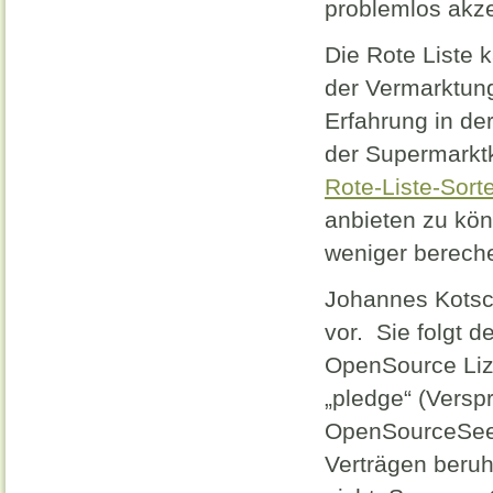
problemlos akze
Die Rote Liste k
der Vermarktun
Erfahrung in de
der Supermarkt
Rote-Liste-Sor
anbieten zu kön
weniger bereche
Johannes Kotschi
vor.
Sie folgt 
OpenSource Lize
„pledge“ (Versp
OpenSourceSeeds
Verträgen beruh