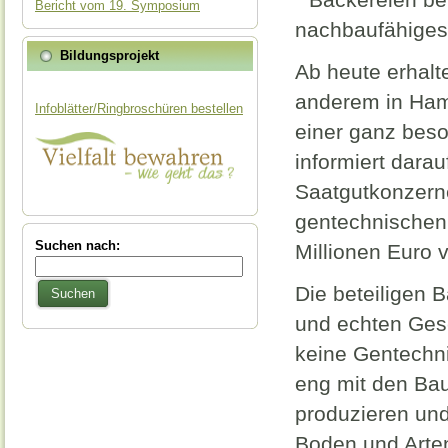
Bericht vom 19. Symposium
nachbaufähiges
Bildungsprojekt
Ab heute erhal
anderem in Ham
Infoblätter/Ringbroschüren bestellen
einer ganz beso
informiert dara
Saatgutkonzerne
gentechnischen
Suchen nach:
Millionen Euro 
Die beteiligen 
Suchen
und echten Ges
keine Gentechni
eng mit den Ba
produzieren un
Boden und Artenv