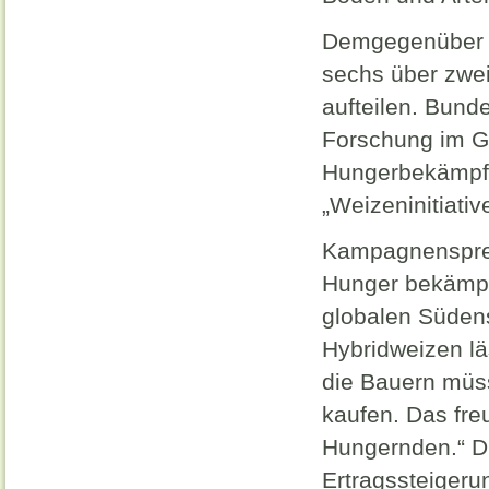
Demgegenüber s
sechs über zwei
aufteilen. Bun
Forschung im Ge
Hungerbekämpfu
„Weizeninitiativ
Kampagnensprec
Hunger bekämpf
globalen Süden
Hybridweizen lä
die Bauern müs
kaufen. Das freu
Hungernden.“ Di
Ertragssteigeru