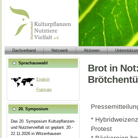
Dachverband
Netzwerk
Aktionen
Unterstützu
Sprachauswahl
Brot in No
Brötchentü
English
Français
Pressemitteilun
20. Symposium
* Hybridweizenz
Das 20. Symposium Kulturpflanzen-
und Nutztiervielfalt ist geplant: 20.-
Protest
22.11.2026 in Witzenhausen
* Bäckereien be