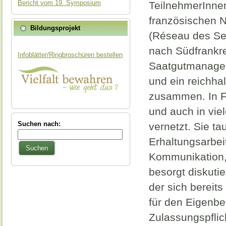
Bericht vom 19. Symposium
TeilnehmerInne
französischen N
Bildungsprojekt
(Réseau des S
nach Südfrankre
Infoblätter/Ringbroschüren bestellen
Saatgutmanage
und ein reichha
zusammen. In Fra
und auch in vie
Suchen nach:
vernetzt. Sie t
Erhaltungsarbei
Suchen
Kommunikation,
besorgt diskuti
der sich bereit
für den Eigenbe
Zulassungspflic