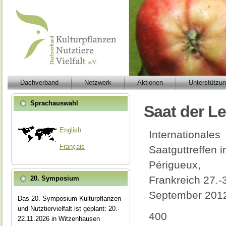
Dachverband
Netzwerk
Aktionen
Unterstützu
Sprachauswahl
Saat der L
English
Internationales
Français
Saatguttreffen i
Périgueux,
Frankreich 27.-
20. Symposium
September 201
Das 20. Symposium Kulturpflanzen-
und Nutztiervielfalt ist geplant: 20.-
400
22.11.2026 in Witzenhausen