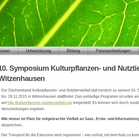
tionen
Unterstützung
Bildung
Pressemitteilungen
10. Symposium Kulturpflanzen- und Nutztierv
Witzenhausen
Der Dachverband Kulturpflanzen- und Nutztiervielfalt lädt herzlich zu seinem 10
bis 29.11.2015 in Witzenhausen stattfindet. Das vorläufige Programm ist unten a
auf
http://kulturpflanzen-nutztiervielfalt.org/
eingestellt. Es können sich durch zus
Verschiebungen ergeben.
Wie immer ist Platz für mitgebrachte Vielfalt an Saat-, Ernte- und Informations
absprechen
.
Der Transport für die Exkursion wird organisiert – wer vorhat, mit dem Auto zu 