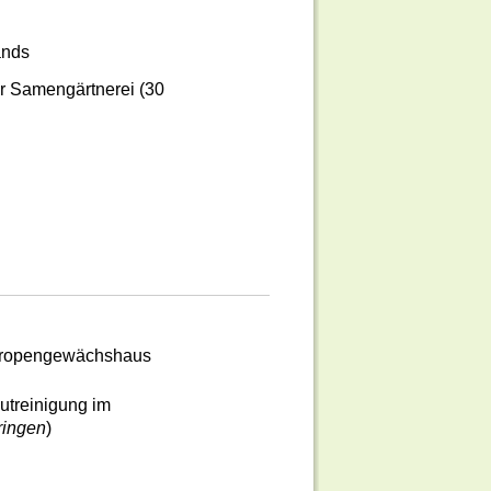
ands
r Samengärtnerei (30
 Tropengewächshaus
utreinigung im
ringen
)