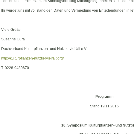
- ob Ihr für die Exkursion am Sonntagvormittag Mitfahrgelegenheiten sucht oder bi
Ihr würdet uns mit vollständigen Daten und Vermeidung von Entscheidungen in letz
Viele Grüße
Susanne Gura
Dachverband Kulturpflanzen- und Nutztiervielfalt e.V.
http://kulturpflanzen-nutztiervielfalt.org/
T: 0228-9480670
Programm
Stand 19.11.2015
10. Symposium Kulturpflanzen- und Nutztier