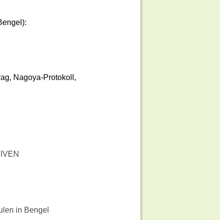
Bengel):
rag, Nagoya-Protokoll,
TIVEN
ulen in Bengel