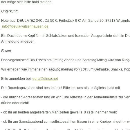
der möge sich bitte bald melden.
Unterkunft
Hoteltipp: DEULA (EZ 34€ , DZ 50 €, Frühstück 9 €) Am Sande 20, 37213 Witzenha
info@deula-witzenhausen.de
Ein Dach überm Kopf für mit Schlafsäcken und Isomatten Ausgerüstete steht in Die
Anmeldung angeben.
Essen
Das vegetarische Bio-Essen am Freitag Abend und Samstag Mittag wird von Ringel
Wir erheben wie immer einen
Tagungsbeitrag von 10€
, um Getränke, Snacks, Kopi
Bitte anmelden bei
gura@dinse.net
Die Raumkapazitäten sind beschränkt! Bitte teilt uns also möglichst bald mit:
- die üblichen Adressdaten und ob wir Eure Adresse in der Teilnehmerliste zur 
dürfen oder nicht!
- ob Ihr an beiden angelieferten Mahlzeiten (jeweils 8 €) teilnehmen wollt
- ob Ihr am Samstagabend zum selbstbezahlten Essen in eine Kneipe mitgeht – wi