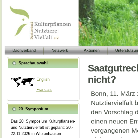
Dachverband
Netzwerk
Aktionen
Unterstützu
Sprachauswahl
Saatgutrec
nicht?
English
Français
Bonn, 11. März 
Nutztiervielfal
20. Symposium
den Vorschlag 
einen neuen Ent
Das 20. Symposium Kulturpflanzen-
und Nutztiervielfalt ist geplant: 20.-
vergangenen Mo
22.11.2026 in Witzenhausen