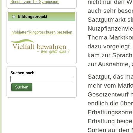
nicht nur den We
Bericht vom 19. Symposium
auch sehr beso
Bildungsprojekt
Saatgutmarkt si
Nutzpflanzenvie
Infoblätter/Ringbroschüren bestellen
Thema Marktkon
dazu vorgelegt
kam zur Sprache
zur Ausnahme, 
Suchen nach:
Saatgut, das m
mehr vom Markt,
Suchen
Gesetzentwurf h
endlich die über
Erhaltungssorten
Erhaltung beige
Sorten auf den M