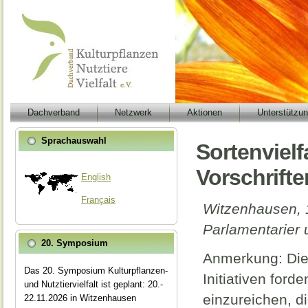
Dachverband
Netzwerk
Aktionen
Unterstützu
Sprachauswahl
Sortenvielf
Vorschrifte
English
Français
Witzenhausen, 1
Parlamentarier 
20. Symposium
Anmerkung: Die 
Das 20. Symposium Kulturpflanzen-
Initiativen for
und Nutztiervielfalt ist geplant: 20.-
einzureichen, di
22.11.2026 in Witzenhausen