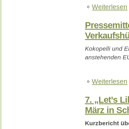
Weiterlesen
Pressemitte
Verkaufshür
Kokopelli und Er
anstehenden EU
Weiterlesen
7. „Let’s L
März in Sc
Kurzbericht übe