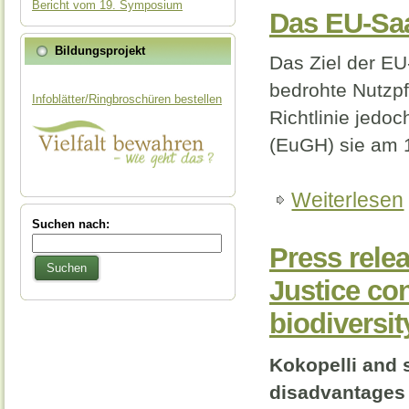
Bericht vom 19. Symposium
Das EU-Saat
Bildungsprojekt
Das Ziel der EU-
bedrohte Nutzpfl
Infoblätter/Ringbroschüren bestellen
Richtlinie jedo
(EuGH) sie am 12
Weiterlesen
Suchen nach:
Press rele
Suchen
Justice con
biodiversit
Kokopelli and 
disadvantages 