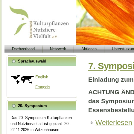
Dachverband
Netzwerk
Aktionen
Unterstützu
Sprachauswahl
7. Symposi
English
Einladung zum 
Français
ACHTUNG ÄNDE
das Symposium 
20. Symposium
Essensbestell
Das 20. Symposium Kulturpflanzen-
Weiterlesen
und Nutztiervielfalt ist geplant: 20.-
22.11.2026 in Witzenhausen